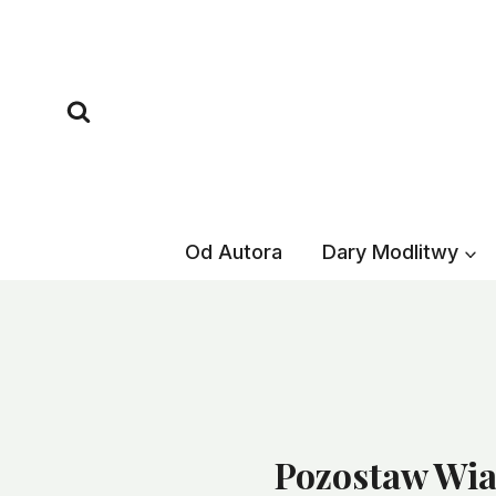
Przejdź
do
treści
Od Autora
Dary Modlitwy
Pozostaw Wiad