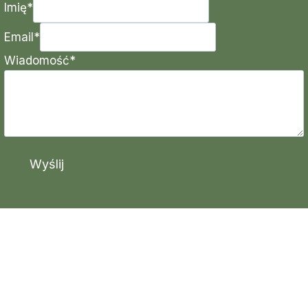
Imię
*
Email
*
Wiadomość
*
Wyślij