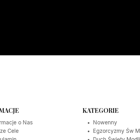
MACJE
KATEGORIE
ormacje o Nas
Nowenny
ze Cele
Egzorcyzmy Św M
ulamin
Duch Święty Modl