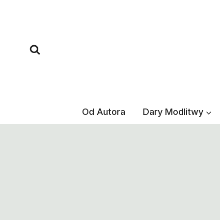
Przejdź
do
treści
Od Autora
Dary Modlitwy