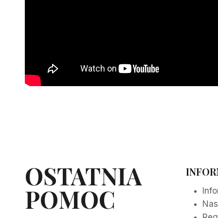
OSTATNIA
INFOR
POMOC
Inf
Nas
Reg