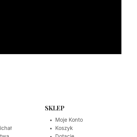
SKLEP
Moje Konto
ichał
Koszyk
itwa
Dotacje