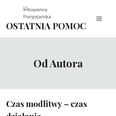
Przejdź
do
treści
OSTATNIA POMOC
Od Autora
Czas modlitwy – czas
działania