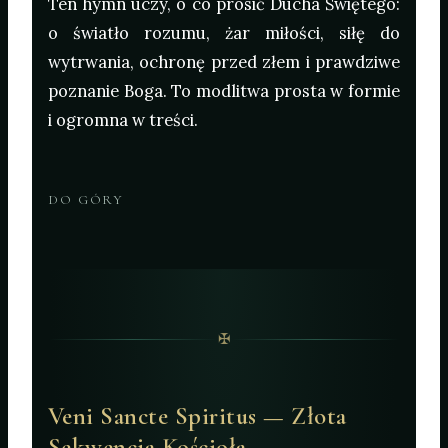
Ten hymn uczy, o co prosić Ducha Świętego:
o światło rozumu, żar miłości, siłę do
wytrwania, ochronę przed złem i prawdziwe
poznanie Boga. To modlitwa prosta w formie
i ogromna w treści.
DO GÓRY
✠
Veni Sancte Spiritus — Złota
Sekwencja Kościoła