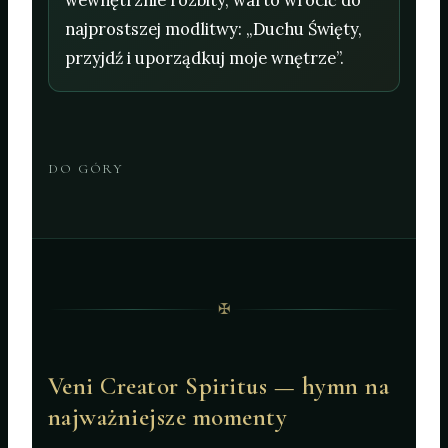
wewnętrznie rozbity, warto wrócić do
najprostszej modlitwy: „Duchu Święty,
przyjdź i uporządkuj moje wnętrze”.
DO GÓRY
✠
Veni Creator Spiritus — hymn na
najważniejsze momenty